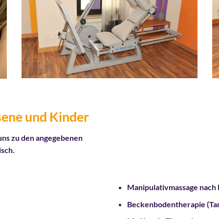
sene und Kinder
 uns zu den angegebenen
isc
h.
Manipulativmassage nach D
Beckenbodentherapie (Ta