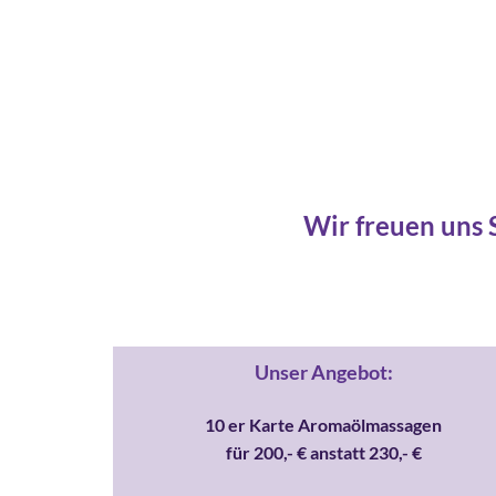
Wir freuen uns 
Unser Angebot:
10 er Karte Aromaölmassagen
für 200,- € anstatt 230,- €