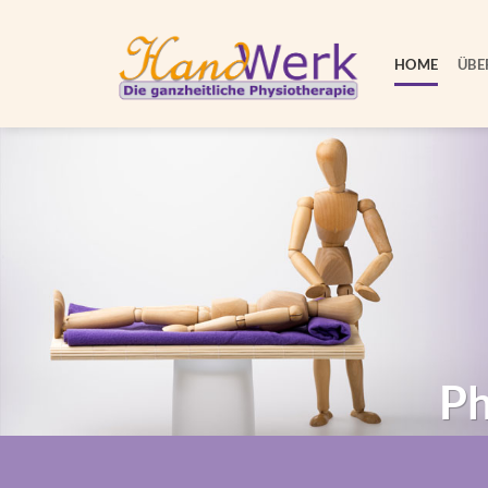
Zum
Inhalt
HOME
ÜBE
springen
Ph