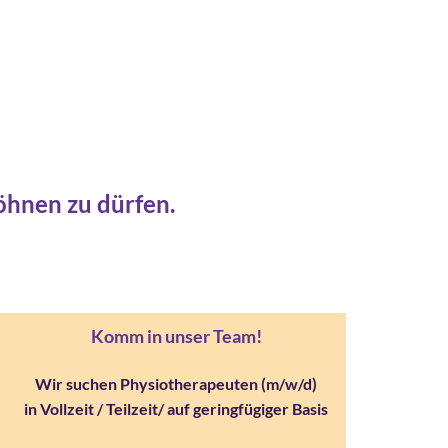
öhnen zu dürfen.
Komm in unser Team!
Wir suchen Physiotherapeuten (m/w/d)
in Vollzeit / Teilzeit/ auf geringfügiger Basis