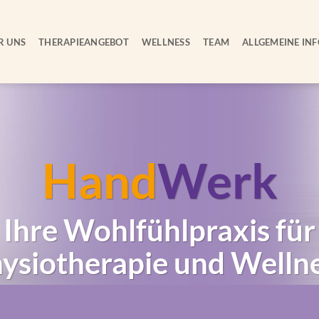
R UNS
THERAPIEANGEBOT
WELLNESS
TEAM
ALLGEMEINE INF
Hand
Werk
Ihre Wohlfühlpraxis für
ysiotherapie und Welln